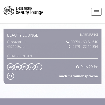
BEAUTY LOUNGE
MARIA FUNKE
Gustavstr. 11
02054 - 93 84 640
45219 Essen
0179 - 22 12 354
ÖFFNUNGSZEITEN
9 bis 20Uhr
MO
DI
MI
DO
FR
nach Terminabsprache
SA